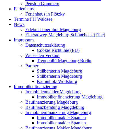
Pension Gommern
Ferienhaus
Ferienhaus in Plötzky
Termine FH Waldsee
News
Erlebnisbauernhof Magdeburg
Elberadweg Magdeburg Schönebeck (Elbe)
Impressum
Datenschutzerklärung
Cookie-Richtlinie (EU)
Webseiten Verkauf
Treppenlift Magdeburg Berlin
Partner
Stillberaterin Magdeburg
Stillberaterin Magdeburg
Kaminholz Wolfsburg
Immobilienfinanzierung
Immobilienmakler Magdeburg
Immobilienfinanzierung Magdeburg
Baufinanzierung Magdeburg
Baufinanzberatung Maqgdeburg
Immobilienfinanzierung Magdeburg
Immobilienmakler Spanien
Immobilienmakler Spanien
Baufinanzierung Makler Magdeburg