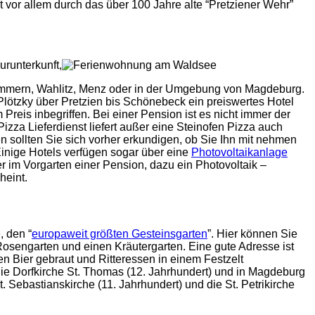
t vor allem durch das über 100 Jahre alte “Pretziener Wehr”
urunterkunft,
ommern, Wahlitz, Menz oder in der Umgebung von Magdeburg.
Plötzky über Pretzien bis Schönebeck ein preiswertes Hotel
Preis inbegriffen. Bei einer Pension ist es nicht immer der
zza Lieferdienst liefert außer eine Steinofen Pizza auch
n sollten Sie sich vorher erkundigen, ob Sie Ihn mit nehmen
Einige Hotels verfügen sogar über eine
Photovoltaikanlage
 im Vorgarten einer Pension, dazu ein Photovoltaik –
heint.
 den “
europaweit größten Gesteinsgarten
”. Hier können Sie
osengarten und einen Kräutergarten. Eine gute Adresse ist
 Bier gebraut und Ritteressen in einem Festzelt
 die Dorfkirche St. Thomas (12. Jahrhundert) und in Magdeburg
 Sebastianskirche (11. Jahrhundert) und die St. Petrikirche