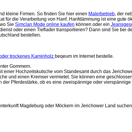
d kleine Firmen. So finden Sie hier einen
Malerbetrieb
, der n
kat für die Verarbeitung von Hanf. Hanfdämmung ist eine gute ö
 wo Sie
Simclan Mode online kaufen
können oder ein
Jeansgesc
ienst oder einen Tieflader transportieren? Dann sind Sie bei
utschland bestellen.
 oder trockenes Kaminholz
beqeum im Internet bestelle.
enter Gommern.
it einer Hochzeitskutsche vom Standesamt durch das Jerichow
sche und einen Kremser vermietet. Sie können eine geschlosse
n der Pferdestärke, ob es eine zweispännige oder vierspännige 
nterkunft Magdeburg oder Möckern im Jerichower Land suchen