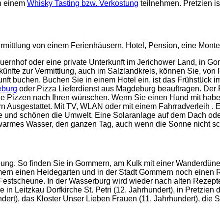
an einem
Whisky Tasting bzw. Verkostung
teilnehmen. Pretzien is
rmittlung von einem Ferienhäusern, Hotel, Pension, eine Monte
nhof oder eine private Unterkunft im Jerichower Land, in G
künfte zur Vermittlung, auch im Salzlandkreis, können Sie, von 
ft buchen. Buchen Sie in einem Hotel ein, ist das Frühstück im 
eburg
oder Pizza Lieferdienst aus Magdeburg beauftragen. Der Pi
 alle Pizzen nach Ihren wünschen. Wenn Sie einen Hund mit habe
n Ausgestattet. Mit TV, WLAN oder mit einem Fahrradverleih . 
ne und schönen die Umwelt. Eine Solaranlage auf dem Dach oder
 warmes Wasser, den ganzen Tag, auch wenn die Sonne nicht sc
ng. So finden Sie in Gommern, am Kulk mit einer Wanderdüne,
mern einen Heidegarten und in der Stadt Gommern noch einen R
stscheune. In der Wasserburg wird wieder nach alten Rezepten
in Leitzkau Dorfkirche St. Petri (12. Jahrhundert), in Pretzien
t), das Kloster Unser Lieben Frauen (11. Jahrhundert), die St.