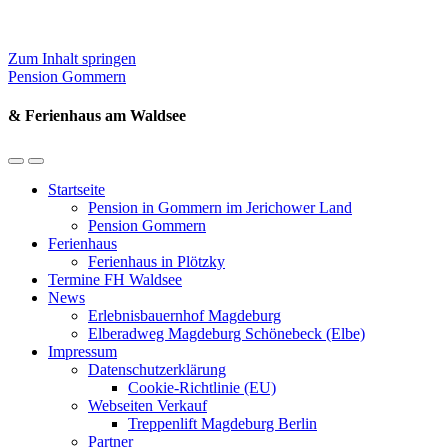
Zum Inhalt springen
Pension Gommern
& Ferienhaus am Waldsee
Mobil-
Suchfeld
Menü
umschalten
Startseite
umschalten
Pension in Gommern im Jerichower Land
Pension Gommern
Ferienhaus
Ferienhaus in Plötzky
Termine FH Waldsee
News
Erlebnisbauernhof Magdeburg
Elberadweg Magdeburg Schönebeck (Elbe)
Impressum
Datenschutzerklärung
Cookie-Richtlinie (EU)
Webseiten Verkauf
Treppenlift Magdeburg Berlin
Partner