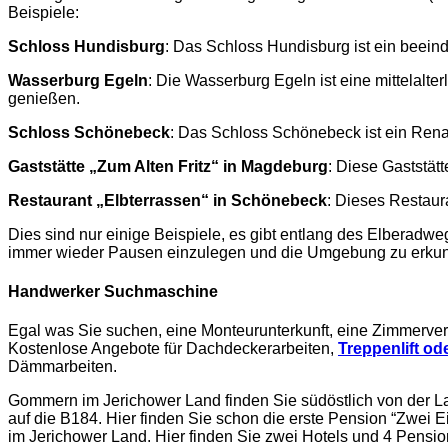
Beispiele:
Schloss Hundisburg
: Das Schloss Hundisburg ist ein beein
Wasserburg Egeln
: Die Wasserburg Egeln ist eine mittelalte
genießen.
Schloss Schönebeck
: Das Schloss Schönebeck ist ein Ren
Gaststätte „Zum Alten Fritz“ in Magdeburg
: Diese Gaststät
Restaurant „Elbterrassen“ in Schönebeck
: Dieses Restaura
Dies sind nur einige Beispiele, es gibt entlang des Elberadwe
immer wieder Pausen einzulegen und die Umgebung zu erku
Handwerker Suchmaschine
Egal was Sie suchen, eine Monteurunterkunft, eine Z
immerver
Kostenlose Angebote für Dachdeckerarbeiten,
Treppenlift ode
Dämmarbeiten.
Gommern im Jerichower Land finden Sie südöstlich von der 
auf die B184. Hier finden Sie schon die erste Pension “Zwei
im Jerichower Land. Hier finden Sie zwei Hotels und 4 Pensi