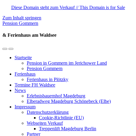
Diese Domain steht zum Verkauf // This Domain is for Sale
Zum Inhalt springen
Pension Gommern
& Ferienhaus am Waldsee
Mobil-
Suchfeld
Menü
umschalten
Startseite
umschalten
Pension in Gommern im Jerichower Land
Pension Gommern
Ferienhaus
Ferienhaus in Plötzky
Termine FH Waldsee
News
Erlebnisbauernhof Magdeburg
Elberadweg Magdeburg Schönebeck (Elbe)
Impressum
Datenschutzerklärung
Cookie-Richtlinie (EU)
Webseiten Verkauf
Treppenlift Magdeburg Berlin
Partner