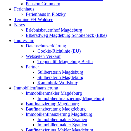
Pension Gommern
Ferienhaus
Ferienhaus in Plötzky
Termine FH Waldsee
News
Erlebnisbauernhof Magdeburg
Elberadweg Magdeburg Schönebeck (Elbe)
Impressum
Datenschutzerklärung
Cookie-Richtlinie (EU)
Webseiten Verkauf
Treppenlift Magdeburg Berlin
Partner
Stillberaterin Magdeburg
Stillberaterin Magdeburg
Kaminholz Wolfsburg
Immobilienfinanzierung
Immobilienmakler Magdeburg
Immobilienfinanzierung Magdeburg
Baufinanzierung Magdeburg
Baufinanzberatung Maqgdeburg
Immobilienfinanzierung Magdeburg
Immobilienmakler Spanien
Immobilienmakler Spanien
Baufinanzierung Makler Magdeburg